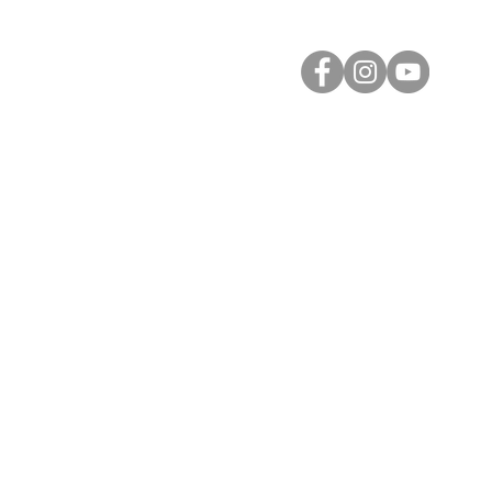
enews
beeintouch