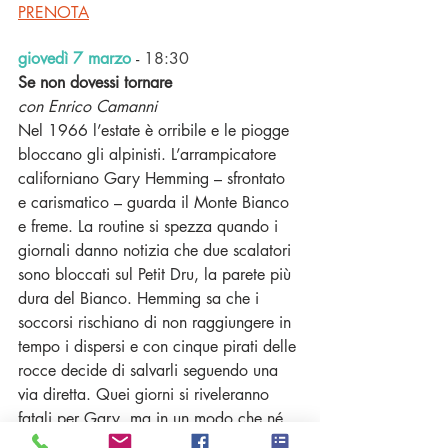
PRENOTA
giovedì 7 marzo 
-
18:30 
Se non dovessi tornare
con Enrico Camanni 
Nel 1966 l’estate è orribile e le piogge 
bloccano gli alpinisti. L’arrampicatore 
californiano Gary Hemming – sfrontato 
e carismatico – guarda il Monte Bianco 
e freme. La routine si spezza quando i 
giornali danno notizia che due scalatori 
sono bloccati sul Petit Dru, la parete più 
dura del Bianco. Hemming sa che i 
soccorsi rischiano di non raggiungere in 
tempo i dispersi e con cinque pirati delle 
rocce decide di salvarli seguendo una 
via diretta. Quei giorni si riveleranno 
fatali per Gary, ma in un modo che né 
lui né i suoi amici o i suoi amori 