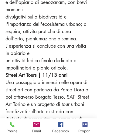
e dell'apiario di beeozanam, con brevi 
momenti
divulgativi sulla biodiversità e 
l'importanza dell'ecosistema urbano; a 
seguire, attività pratiche di cura 
dell'orto, piantumazione e semina. 
L'esperienza si conclude con una visita 
in apiario e
un'attività ludica finale dedicata a 
impollinatori e piante orticole.
Street Art Tours | 11/13 anni
Una passeggiata immersi nelle opere di 
street art con partenza da Parco Dora e 
poi attraverso Borgata Tesso. SAT_Street 
Art Torino è un progetto di tour urbani 
focalizzati sull’arte di strada con 
l'intento di perseguire un cammino di 
divulgazione della cultura urbana nelle 
Phone
Email
Facebook
Proponi
sue declinazioni: street art, urban art, 