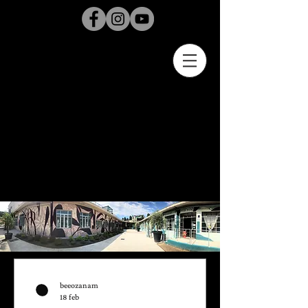
beeozanam
18 feb