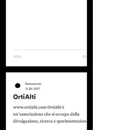
Laboratorio per la sussidiarietà |
https://www.labsus.org/ Lo Stato dei
Luoghi |
https://www.lostatodeiluoghi.com/
Or.Me. Torinesi | https://ormetorinesi.net/
Rete Case del Quartiere |
http://www.retecasedelquartiere.org/ Rete
Italiana
beeozanam
31 dic 2017
OrtiAlti
www.ortialti.com OrtiAlti è
un’associazione che si occupa della
divulgazione, ricerca e sperimentazione di
pratiche di agricoltura urbana, riuso dello