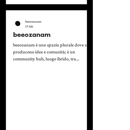
beeozanam
17 feb
beeozanam
beeozanam è uno spazio plurale dove si
producono idee e comunità; è un
community hub, luogo ibrido, tra
produzione e servizi, aperto alla
partecipazione dei cittadini nell’uso e nella
gestione. beeozanam si costruisce, facendo
leva sulle reti corte dei quartieri limitrofi, e
cresce, valorizzando l’eco delle reti lunghe
cittadine, nazionali e internazionali.
beeozanam ha come sfida il contrasto alla
povertà culturale e alla disgregazione
sociale del territorio e come obiettivo