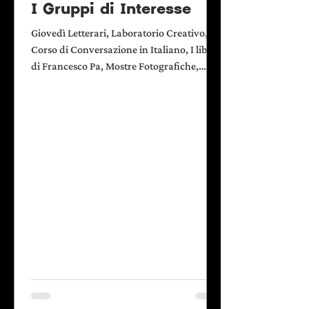
I Gruppi di Interesse
Giovedì Letterari, Laboratorio Creativo,
Corso di Conversazione in Italiano, I libri
di Francesco Pa, Mostre Fotografiche,
Gruppo di Cammino, Scaffale dei libri
d'asporto e da riporto, I racconti di
Francesco Pi, Beneficienza