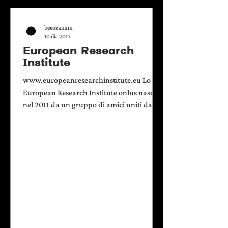
beeozanam
10 dic 2017
European Research
Institute
www.europeanresearchinstitute.eu Lo
European Research Institute onlus nasce
nel 2011 da un gruppo di amici uniti da
una visione comune. Da allora si occupa di
progettazione europea nei settori del
sociale, dell’ambiente e della
comunicazione, in modo integrato con
l’obiettivo di migliorare la qualità della
vita dei cittadini europei – lo siano essi per
nascita o in arrivo da altre parti del mondo
– nel rispetto dell’ambiente e
mantenendone vive e vitali le pulsioni
culturali.