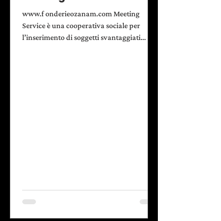
www.f onderieozanam.com Meeting
Service è una cooperativa sociale per
l’inserimento di soggetti svantaggiati
attraverso attività di ristorazione e
catering. È attiva a Ozanam dal 2006
quando ha avuto in concessione alcuni
locali del complesso, li ha ristrutturati e
trasformati in ristorante (ristorante Le
Fonderie Ozanam) e ostello (Ozanam
House). mail:
fonderieozanam@gmail.com