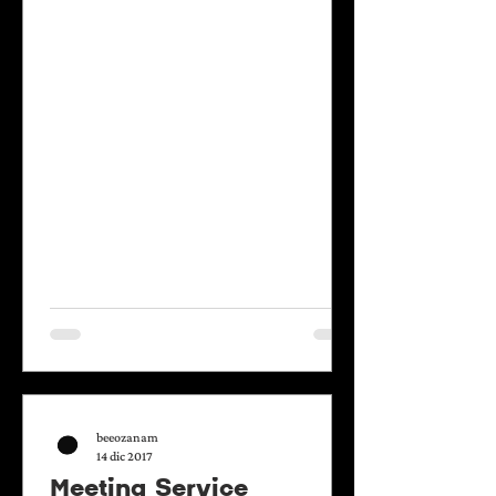
spazio urbano e partecipazione dei
cittadini nella cura e rigenerazione della
città. Opera a Casa Ozanam dal 2016 dove
coordina il progetto di innovazione sociale
ortoalto Le Fonderie Ozanam. mail:
info@ortialti.com
beeozanam
14 dic 2017
Meeting Service