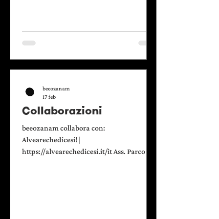
beeozanam
17 feb
Collaborazioni
beeozanam collabora con:
Alvearechedicesi! |
https://alvearechedicesi.it/it Ass. Parco del
Nobile |
http://www.associazioneparcodelnobile.it
/ Consorzio Kairos |
http://www.consorziokairos.org/
Kallipolis | https://kallipolis.net/ Labsus -