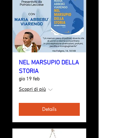
NEL MARSUPIO DELLA
STORIA
gio 19 feb
Scopri di più
Details