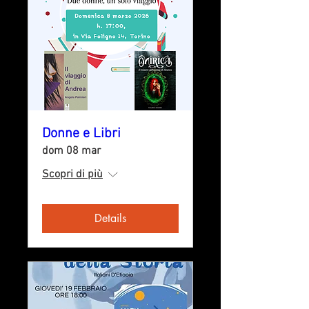
Donne e Libri
dom 08 mar
Scopri di più
Details