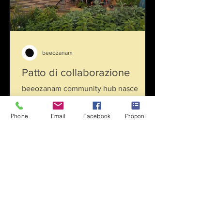
beeozanam
Patto di collaborazione
beeozanam community hub nasce
grazie agli interventi di riqualificazione
del progetto europeo Co-City e alla
Phone
Email
Facebook
Proponi
stipula di un patto di...
patto di collaborazione
bee
ozanam