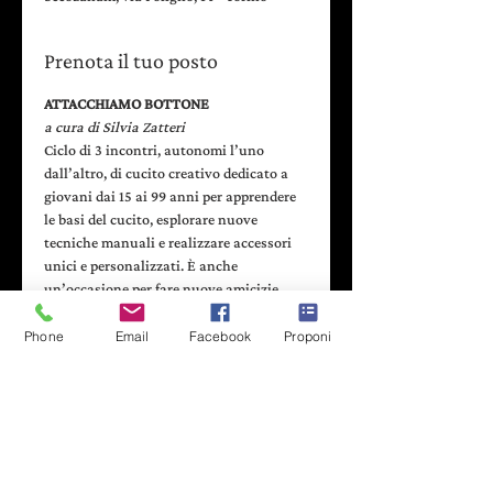
Prenota il tuo posto
ATTACCHIAMO BOTTONE
a cura di Silvia Zatteri
Ciclo di 3 incontri, autonomi l’uno 
dall’altro, di cucito creativo dedicato a 
giovani dai 15 ai 99 anni per apprendere 
le basi del cucito, esplorare nuove 
tecniche manuali e realizzare accessori 
unici e personalizzati. È anche 
un’occasione per fare nuove amicizie, 
condividere idee e divertirsi in un 
ambiente accogliente e stimolante, dove 
Phone
Email
Facebook
Proponi
la creatività prende forma grazie al 
supporto di un’insegnante esperta.
quando: 
11 - 20 - 27 gennaio 2025
orari: 
dalle 17:00 alle 19:00
costo: 
18€ un singolo incontro / 45€ 