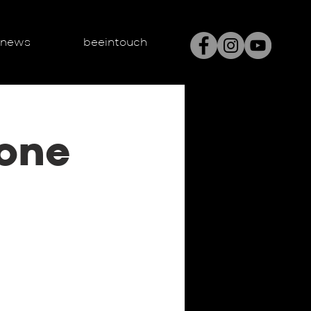
enews
beeintouch
one