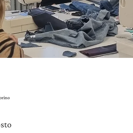
orino
osto