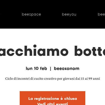
g
beespace
beeyou
be
tacchiamo bott
lun 10 feb
  |  
beeozanam
Ciclo di incontri di cucito creativo per giovani dai 15 ai 99 anni
La registrazione è chiusa
Vedi altri eventi