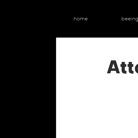
home
beein
At