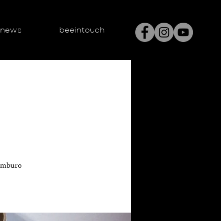
enews
beeintouch
tamburo