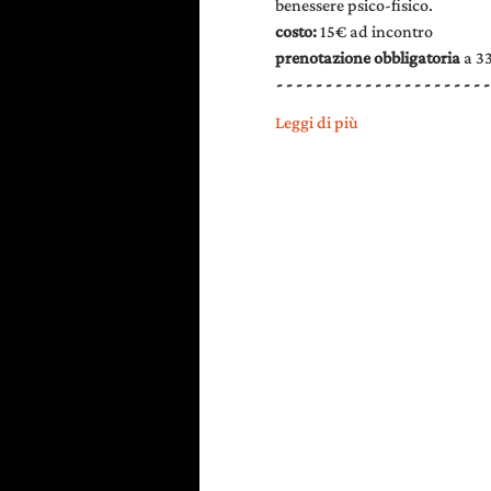
benessere psico-fisico.
costo: 
15€ ad incontro
prenotazione obbligatoria 
a 3
- - - - - - - - - - - - - - - - - - - - - -
Leggi di più