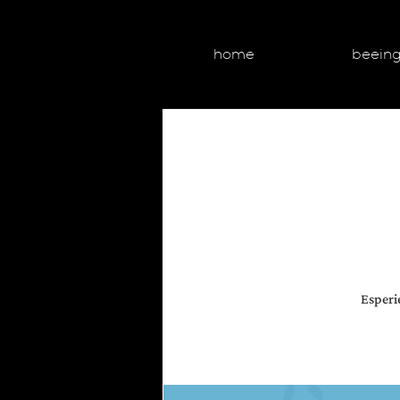
home
beein
Esperi