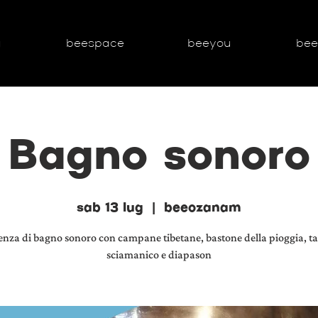
g
beespace
beeyou
be
Bagno sonoro
sab 13 lug
  |  
beeozanam
enza di bagno sonoro con campane tibetane, bastone della pioggia, 
sciamanico e diapason