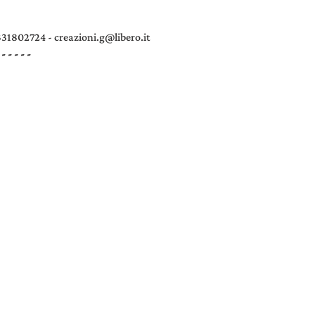
331802724 - creazioni.g@libero.it
 - - - - -