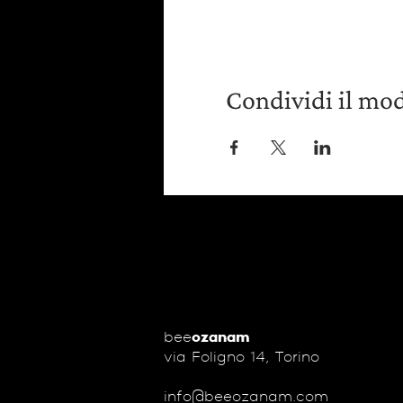
Condividi il mo
bee
ozanam
via Foligno 14, Torino
info@beeozanam.com