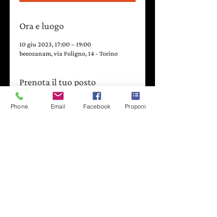
Ora e luogo
10 giu 2023, 17:00 – 19:00
beeozanam, via Foligno, 14 - Torino
Prenota il tuo posto
Azione 3. Performance Teatro di Quartiere
Phone
Email
Facebook
Proponi
-
17:30
Tappa finale del percorso di Teatro di
Quartiere che mette in scena una
performance teatrale itinerante per le
strade di Madonna di Campagna, frutto
del lavoro di coinvolgimento e
attivazione degli abitanti del quartiere.
Storie, aneddoti e racconti che legano
generazioni passate e presenti e future al
loro territorio.
Partenza e rientro della performance