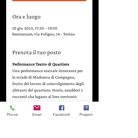
Ora e luogo
10 giu 2023, 17:30 – 19:30
beeozanam, via Foligno, 14 - Torino
Prenota il tuo posto
Performance Teatro di Quartiere
Una performance teatrale itinerante per 
le strade di Madonna di Campagna, 
frutto del lavoro di coinvolgimento degli 
abitanti del quartiere. Storie, aneddoti e 
racconti che legano al loro territorio 
generazioni passate, presenti e future.
Otto tappe
 per rivivere insieme 80 anni 
Phone
Email
Facebook
Proponi
di storia attraverso racconti personali 
con una valenza collettiva.
Partenza e rientro a beeozanam in via 
Foligno 14. I gruppi saranno 