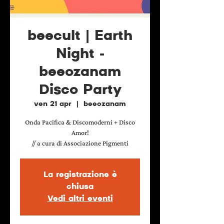
beecult | Earth
Night -
beeozanam
Disco Party
ven 21 apr
  |  
beeozanam
Onda Pacifica & Discomoderni + Disco
Amor!
// a cura di Associazione Pigmenti
La registrazione è
chiusa
Vedi altri eventi