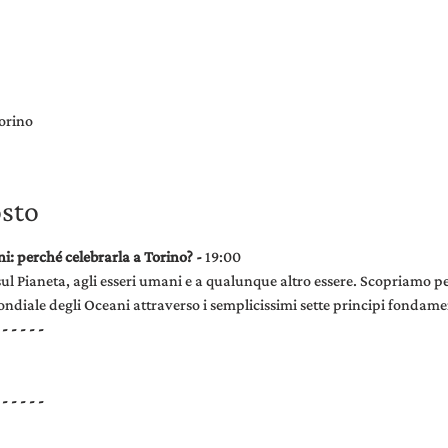
orino
osto
: perché celebrarla a Torino? - 
19:00
a sul Pianeta, agli esseri umani e a qualunque altro essere. Scopriamo 
diale degli Oceani attraverso i semplicissimi sette principi fondame
 - - - - -
 - - - - -