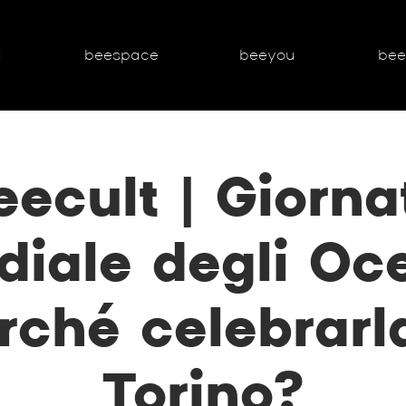
g
beespace
beeyou
be
eecult | Giorna
iale degli Oc
rché celebrarl
Torino?