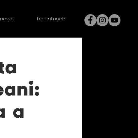
enews
beeintouch
ta
eani:
a a