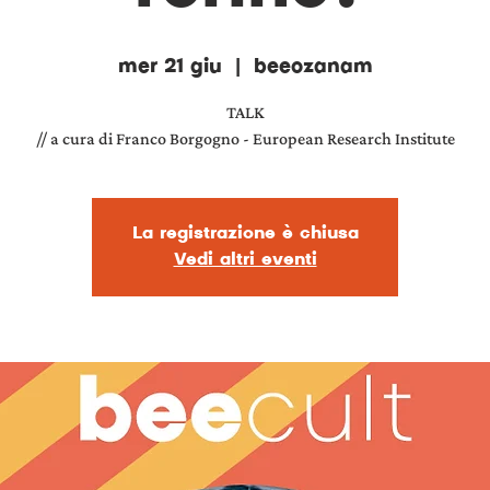
mer 21 giu
  |  
beeozanam
TALK
// a cura di Franco Borgogno - European Research Institute
La registrazione è chiusa
Vedi altri eventi