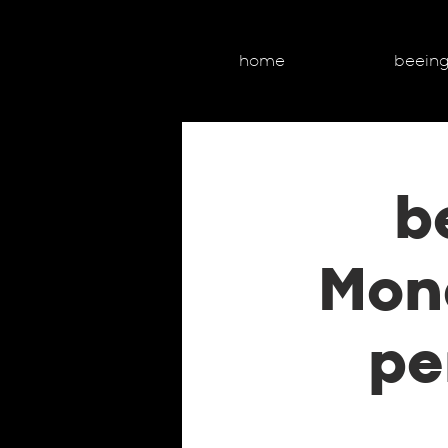
home
beein
b
Mond
pe