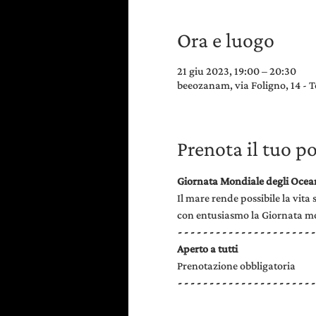
Ora e luogo
21 giu 2023, 19:00 – 20:30
beeozanam, via Foligno, 14 - T
Prenota il tuo p
Giornata Mondiale degli Oceani
Il mare rende possibile la vit
con entusiasmo la Giornata mon
- - - - - - - - - - - - - - - - - - - - - -
Aperto a tutti 
Prenotazione obbligatoria
- - - - - - - - - - - - - - - - - - - - - -