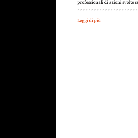
professionali di azioni svolte 
- - - - - - - - - - - - - - - - - - - - - -
Leggi di più