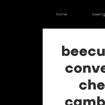
home
beein
beecul
conve
che
cambi