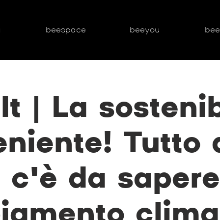
g
beespace
beeyou
be
t | La sostenib
niente! Tutto 
 c'è da sapere
amento clima