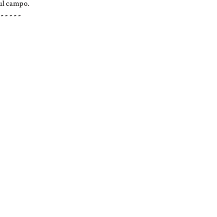
sul campo.
 - - - - -