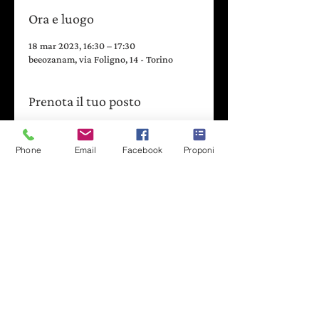
Ora e luogo
18 mar 2023, 16:30 – 17:30
beeozanam, via Foligno, 14 - Torino
Prenota il tuo posto
Lanceremo i dadi e muoveremo le pedine 
sul bellissimo tabellone de “IL GIOCO 
Phone
Email
Facebook
Proponi
DELLA VITA” di Duccio Demetrio per 
giocare con i nostri ricordi, sogni e 
speranze e per raccontarci la vita 
divertendoci.
- - - - - - - - - - - - - - - - - - - - - - - - - - -
Per bambini e famiglie
Prenotazione obbligatoria
- - - - - - - - - - - - - - - - - - - - - - - - - - -