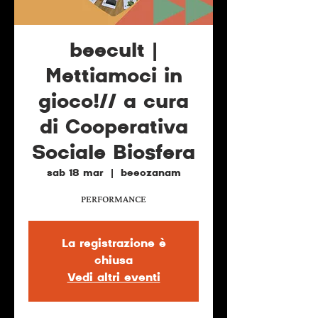
beecult |
Mettiamoci in
gioco!// a cura
di Cooperativa
Sociale Biosfera
sab 18 mar
  |  
beeozanam
PERFORMANCE
La registrazione è
chiusa
Vedi altri eventi