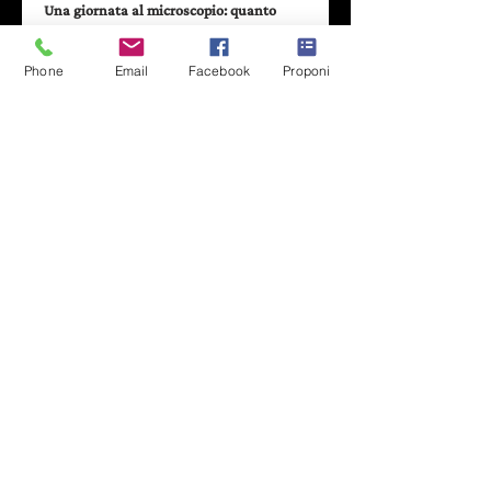
Una giornata al microscopio: quanto 
possiamo essere sostenibili (e 
risparmiare)?
Phone
Email
Facebook
Proponi
Una delle difficoltà che incontriamo nel 
pensare alla nostra sostenibilità è quella 
di inserirla nelle nostre complesse 
giornate. E proprio analizzando i primi 
minuti e le prime ore della nostra 
giornata scopriremo insieme quanti 
dettagli possano renderci più leggeri nei 
confronti dell'ambiente e quindi capaci 
di investire su un futuro di salute e 
benessere.
- - - - - - - - - - - - - - - - - - - - - - - - - - -
Aperto a tutti e pubblico di settore
Prenotazione obbligatoria
- - - - - - - - - - - - - - - - - - - - - - - - - - -