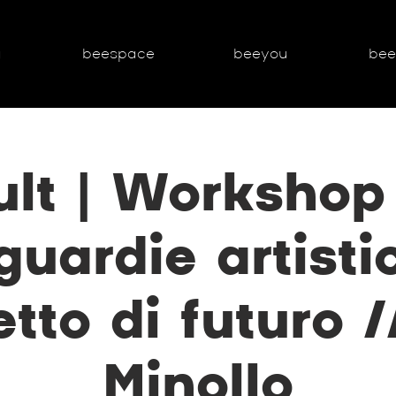
g
beespace
beeyou
be
lt | Workshop
uardie artisti
tto di futuro /
Minollo