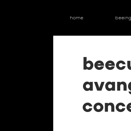
home
beein
beecu
avang
conce