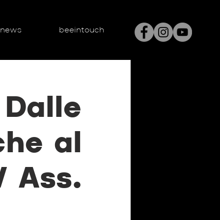
enews
beeintouch
 Dalle
che al
/ Ass.