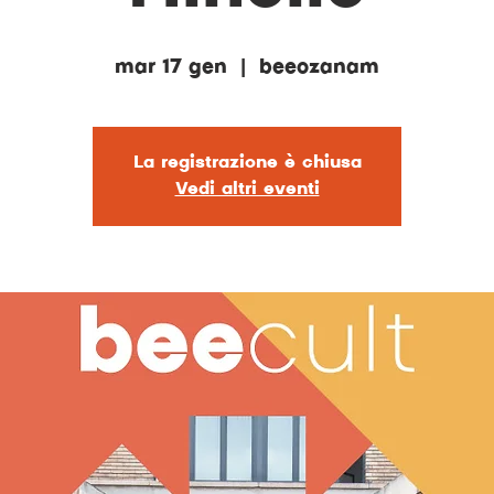
mar 17 gen
  |  
beeozanam
La registrazione è chiusa
Vedi altri eventi