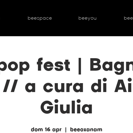
g
beespace
beeyou
be
pop fest | Bagn
// a cura di A
Giulia
dom 16 apr
  |  
beeozanam