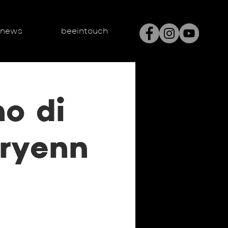
enews
beeintouch
o di
iryenn