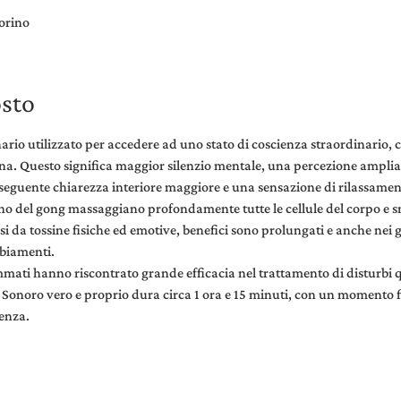
orino
osto
rio utilizzato per accedere ad uno stato di coscienza straordinario, ci
ana. Questo significa maggior silenzio mentale, una percezione ampliat
eguente chiarezza interiore maggiore e una sensazione di rilassame
no del gong massaggiano profondamente tutte le cellule del corpo e s
i da tossine fisiche ed emotive, benefici sono prolungati e anche nei g
mbiamenti.
ati hanno riscontrato grande efficacia nel trattamento di disturbi qu
o Sonoro vero e proprio dura circa 1 ora e 15 minuti, con un momento f
ienza.