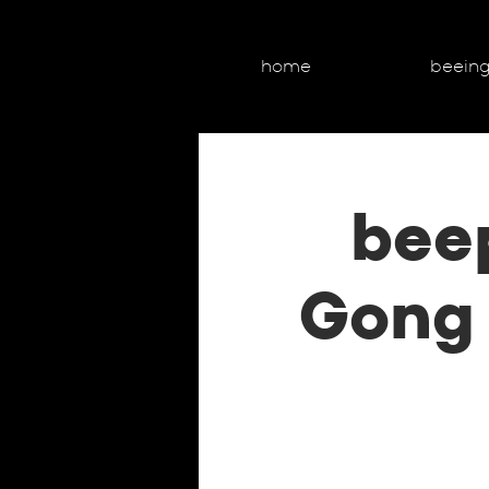
home
beein
bee
Gong 