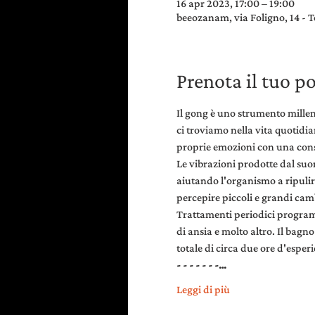
16 apr 2023, 17:00 – 19:00
beeozanam, via Foligno, 14 - T
Prenota il tuo p
Il gong è uno strumento millena
ci troviamo nella vita quotidi
proprie emozioni con una cons
Le vibrazioni prodotte dal suo
aiutando l'organismo a ripulirs
percepire piccoli e grandi ca
Trattamenti periodici programm
di ansia e molto altro. Il bagn
totale di circa due ore d'esper
- - - - - - -…
Leggi di più