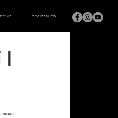
enews
beeintouch
 |
montese o