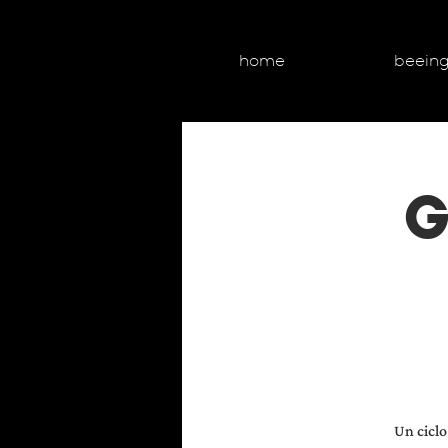
home
beein
G
Un ciclo