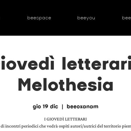
g
beespace
beeyou
be
iovedì letterari
Melothesia
gio 19 dic
  |  
beeozanam
I GIOVEDÌ LETTERARI
 di incontri periodici che vedrà ospiti autori/autrici del territorio pie