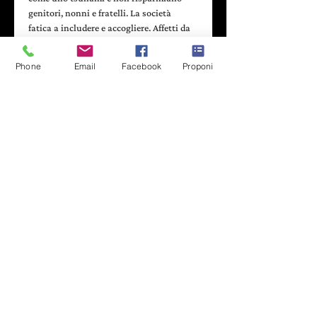
genitori, nonni e fratelli. La società 
fatica a includere e accogliere. Affetti da 
una rara sindrome genetica non ancora 
diagnosticata, vengono raccontati dalle 
Phone
Email
Facebook
Proponi
rispettive madri a un gruppetto di amici 
che si erge a «squadra speciale» nel 
tentativo di alleggerire le loro fatiche: un 
sacerdote, un barista, un operatore 
sanitario non vedente e un educatore. Le 
loro storie, raccontate con sequenze 
alternate, mescolano culture, abitudini e 
tradizioni danzando tra Nord e Sud Italia 
per trovare un punto di incontro, tanto 
fortuito quanto provvidenziale, a Roma. 
Il finale non sarà il classico «…e vissero 
felici e…
Leggi di più