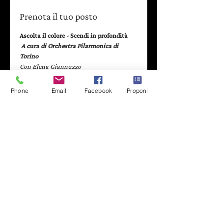
Prenota il tuo posto
Ascolta il colore - Scendi in profondità
 A cura di Orchestra Filarmonica di 
Torino
Con Elena Giannuzzo
Lasciandosi ispirare dalla musica, i 
Phone
Email
Facebook
Proponi
partcipanti potranno esprimere le 
proprie emozioni e creare un disegno o 
dipinto che rappresenti il loro stato 
d’animo, da condividere con gli altri.
- - - - - - - - - - - - - - - - - - - - - - - - - - -
Evento gratuito aperto a tutti - 
Leggi di più
Condividi il modulo