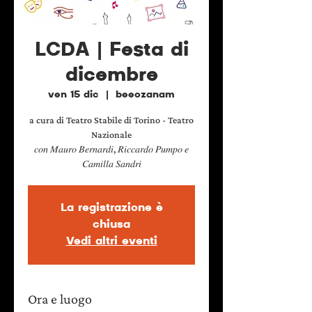
LCDA | Festa di
dicembre
ven 15 dic
  |  
beeozanam
a cura di Teatro Stabile di Torino - Teatro
Nazionale
𝑐𝑜𝑛 𝑀𝑎𝑢𝑟𝑜 𝐵𝑒𝑟𝑛𝑎𝑟𝑑𝑖, 𝑅𝑖𝑐𝑐𝑎𝑟𝑑𝑜 𝑃𝑢𝑚𝑝𝑜 𝑒
𝐶𝑎𝑚𝑖𝑙𝑙𝑎 𝑆𝑎𝑛𝑑𝑟𝑖
La registrazione è
chiusa
Vedi altri eventi
Ora e luogo