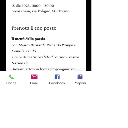
15 dic 2023, 18:00 – 20:00
beeozanam, via Foligno, 14 - Torino
Prenota il tuo posto
𝐈𝐥 𝐦𝐞𝐧𝐮̀ 𝐝𝐞𝐥𝐥𝐚 𝐩𝐨𝐞𝐬𝐢𝐚
con Mauro Bernardi, Riccardo Pumpo e 
Camilla Sandri
a cura di Teatro Stabile di Torino - Teatro 
Nazionale
Giovani attori in livrea propongono un 
ricco menù con autori e autrici note, dai 
grandi classici della letteratura fino alla 
Phone
Email
Facebook
Proponi
poesia contemporanea, agli spettatori 
che scelgono le poesie che vogliono 
ascoltare. Una performance a sorpresa di 
teatro e poesia e accompagnata da 
buona musica.
Con la partecipazione de
Le Fonderie 
Ozanam