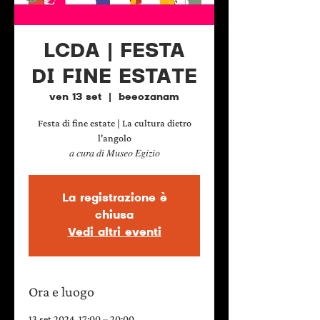
LCDA | FESTA
DI FINE ESTATE
ven 13 set
  |  
beeozanam
Festa di fine estate | La cultura dietro
l'angolo
𝑎 𝑐𝑢𝑟𝑎 𝑑𝑖 𝑀𝑢𝑠𝑒𝑜 𝐸𝑔𝑖𝑧𝑖𝑜
La registrazione è
chiusa
Vedi altri eventi
Ora e luogo
13 set 2024, 17:00 – 20:00