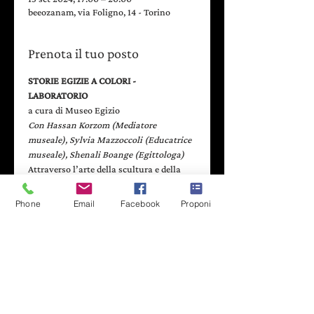
beeozanam, via Foligno, 14 - Torino
Prenota il tuo posto
STORIE EGIZIE A COLORI - 
LABORATORIO
a cura di Museo Egizio
Con Hassan Korzom (Mediatore 
museale), Sylvia Mazzoccoli (Educatrice 
museale), Shenali Boange (Egittologa)
Attraverso l’arte della scultura e della 
pittura, gli Egizi danno voce a desideri e 
bisogni quotidiani che trovano riflesso
Phone
Email
Facebook
Proponi
nel misterioso mondo dell’aldilà. La 
stele, una sorta di carta di identità 
scolpita nella pietra, racconta storie di 
vita, custodisce la memoria e le speranze 
della persona a cui appartiene.
Durante il laboratorio, ciascun 
partecipante impara a leggere le 