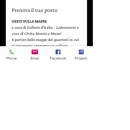
Prenota il tuo posto
GESTI SULLA MAPPA
a cura di Gallerie d'Italia - 
Laboratorio a 
cura di Civita Mostre e Musei
A partire dalle mappe dei quartieri in cui 
ci troveremo, creeremo un collage 
collettivo dei gesti storici e di quelli dei 
giorni nostri, grazie anche alle immagini 
Phone
Email
Facebook
Proponi
immortalate dai fotoreporter 
dell’Agenzia Publifoto.
- - - - - - - - - - - - - - - - - - - - - - - - - - -
Scopri di più: 
www.laculturadietrolangolo.it
- - - - - - - - - - - - - - - - - - - - - - - - - - -
Leggi di più