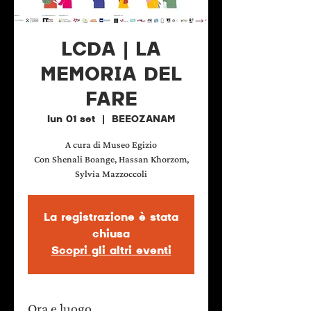
LCDA | LA
MEMORIA DEL
FARE
lun 01 set
  |  
BEEOZANAM
A cura di Museo Egizio
Con Shenali Boange, Hassan Khorzom,
Sylvia Mazzoccoli
La registrazione è stata
chiusa
Scopri gli altri eventi
Ora e luogo