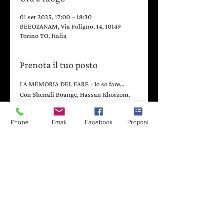
01 set 2025, 17:00 – 18:30
BEEOZANAM, Via Foligno, 14, 10149
Torino TO, Italia
Prenota il tuo posto
LA MEMORIA DEL FARE - Io so fare...
Con Shenali Boange, Hassan Khorzom, 
Sylvia Mazzoccoli
Su una scheda impostata dal Museo l* 
Phone
Email
Facebook
Proponi
partecipanti potranno raccontare e 
condividere con l* altr* specifica abilità 
artigianale o raccontare nei dettagli la 
storia di un oggetto a loro caro.​
***
Scopri di più sul progetto La Cultura 
Dietro L'Angolo al link seguente 
https://www.laculturadietrolangolo.it/