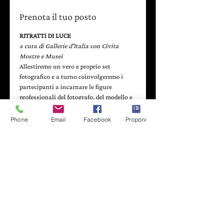
Prenota il tuo posto
RITRATTI DI LUCE
a cura di Gallerie d'Italia con Civita 
Mostre e Musei
Allestiremo un vero e proprio set 
fotografico e a turno coinvolgeremo i 
partecipanti a incarnare le figure 
professionali del fotografo, del modello e 
del tecnico delle luci. Al termine delle 
attività tutte le persone avranno 
Phone
Email
Facebook
Proponi
sperimentato ognuno dei tre ruoli. 
Seguirà la stampa delle fotografie.
- - - - - - - - - - - - - - - - - - - - - - - - - - -
LA PARTECIPAZIONE È GRATUITA
Gradita prenotazione
Leggi di più