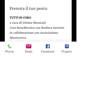
Prenota il tuo posto
TUTTI IN CORO
a cura di Unione Musicale
Coro RosaMystica con Barbara Sartorio 
in collaborazione con Associazione 
Musicaviva.
Concerto interattivo in cui partecipare 
alle prove di acustica, al riscaldamento 
Phone
Email
Facebook
Proponi
dell’ensemble vocale, ma anche alla 
realizzazione di alcune semplici melodie 
e canti presenti nel programma del 
concerto.
- - - - - - - - - - - - - - - - - - - - - - - - - - -
Scopri di più: 
www.laculturadietrolangolo.it
Leggi di più