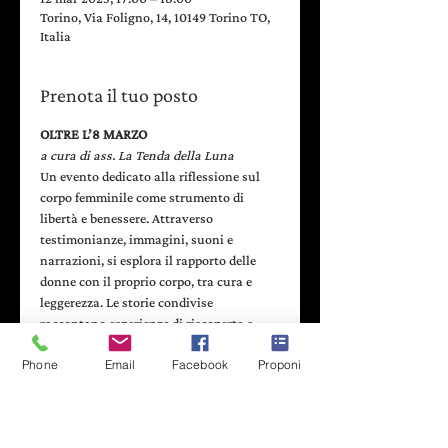
Torino, Via Foligno, 14, 10149 Torino TO,
Italia
Prenota il tuo posto
OLTRE L’8 MARZO
a cura di ass. La Tenda della Luna
Un evento dedicato alla riflessione sul 
corpo femminile come strumento di 
libertà e benessere. Attraverso 
testimonianze, immagini, suoni e 
narrazioni, si esplora il rapporto delle 
donne con il proprio corpo, tra cura e 
leggerezza. Le storie condivise 
raccontano esperienze di riscoperta e 
accettazione di sé, sfidando stereotipi e 
Phone
Email
Facebook
Proponi
imposizioni sociali. Un invito a
prendersi cura di sé stesse non per 
adeguarsi a modelli esterni, ma per 
ritrovare la propria autenticità e forza 