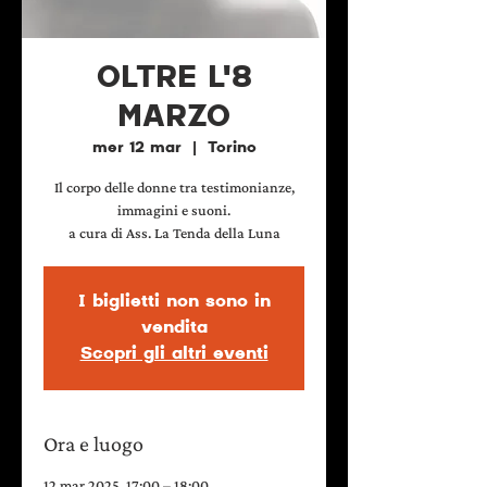
OLTRE L'8
MARZO
mer 12 mar
  |  
Torino
Il corpo delle donne tra testimonianze,
immagini e suoni.
a cura di Ass. La Tenda della Luna
I biglietti non sono in
vendita
Scopri gli altri eventi
Ora e luogo
12 mar 2025, 17:00 – 18:00