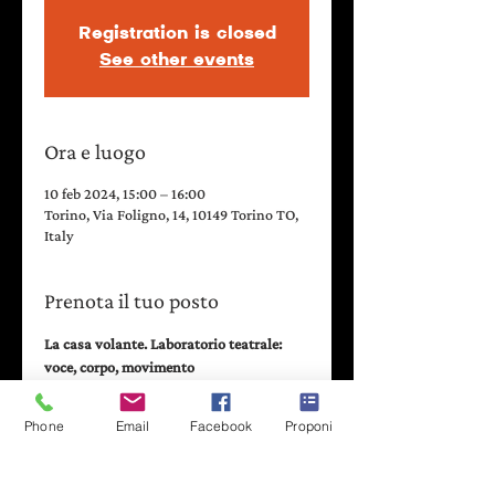
Registration is closed
See other events
Ora e luogo
10 feb 2024, 15:00 – 16:00
Torino, Via Foligno, 14, 10149 Torino TO,
Italy
Prenota il tuo posto
La casa volante. Laboratorio teatrale: 
voce, corpo, movimento
a cura di Leonardo Mancini
Una sessione di training fisico e vocale 
Phone
Email
Facebook
Proponi
con esercizi dinamici e di gruppo, 
stretching attivi e passivi, elementi 
tratti dallo Yoga e dal Kalaripayattu 