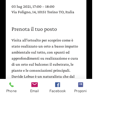
03 lug 2021, 17:00 – 18:00
Via Foligno, 14, 10151 Torino TO, Italia
Prenota il tuo posto
Visita all'ortoalto per scoprire come è 
stato realizzato un orto a basso impatto 
ambientale sul tetto, con spunti ed 
approfondimenti su realizzazione e cura 
di un orto sul balcone: il substrato, le 
piante e le consociazioni principali.
Davide Lobue è un naturalista che dal 
1997 si occupa di percorsi educativi e 
sensibilizzazione ambientale e dal 2004 
Phone
Email
Facebook
Proponi
di apicoltura e didattica.
E’ il presidente dell'Associazione Parco 
del Nobile, associazione di promozione 
sociale che dal 2005 si occupa di 
educazione ambientale nelle scuole su 
tematiche quali la biodiversità, gli orti 