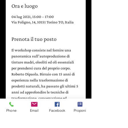
Ora e luogo
04 lug 2021, 15:00 – 17:00
Via Foligno, 14, 10151 Torino TO, Italia
Prenota il tuo posto
Il workshop consiste nel fornire una 
panoramica sull’autoproduzione di 
tinture madri, oleoliti ed oli essenziali 
per prendersi cura del proprio corpo.
Roberto Dipaola. Birraio con 15 anni di 
esperienza nella trasformazione di 
prodotti naturali, ha passato gli ultimi 5 
anni ad approfondire le tecniche di 
trasformazione, conservazione ed 
estrazione di prodotti ricavati dalla 
raccolta di erbe spontanee, gemme, frutti 
Phone
Email
Facebook
Proponi
e cereali. Appassionato di distillazione e 
fitoallimurgia.