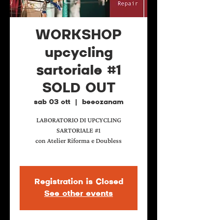
WORKSHOP
upcycling
sartoriale #1
SOLD OUT
sab 03 ott
  |  
beeozanam
LABORATORIO DI UPCYCLING
SARTORIALE #1
con Atelier Riforma e Doubless
Registration is Closed
See other events