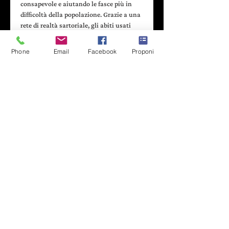
consapevole e aiutando le fasce più in 
difficoltà della popolazione. Grazie a una 
rete di realtà sartoriale, gli abiti usati 
vengono trasformati e prendono nuova 
vita!  
Phone
Email
Facebook
Proponi
Doubless è un contenitore creativo dove 
l’abito o l’accessorio oltre ad essere un 
indumento servono a riflette un modo di 
essere, un comportamento, 
un’attitudine. La propria creatività 
racconta la nostra unicità. 
Upcycling; riutilizzare/ricondizionare, 
oggetti e materiali scartati, in modo tale 
da creare un prodotto di qualità o valore 
differente all’originale.  
Atelier Riforma e Doubless metteranno a 
disposizione dei partecipanti, stoffe e 
materiali recuperati per realizzare…
Leggi di più