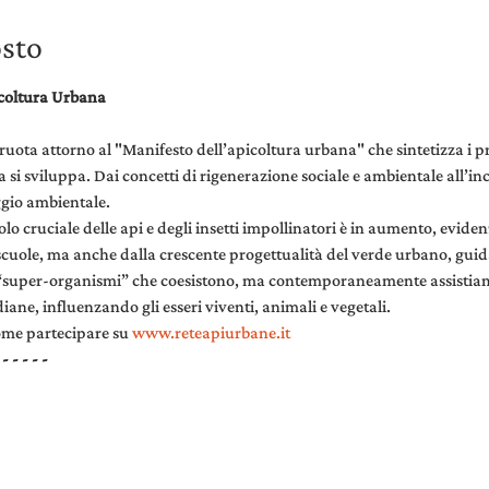
osto
coltura Urbana
 ruota attorno al "Manifesto dell’apicoltura urbana" che sintetizza i 
a si sviluppa. Dai concetti di rigenerazione sociale e ambientale all’inc
ggio ambientale.
olo cruciale delle api e degli insetti impollinatori è in aumento, evide
scuole, ma anche dalla crescente progettualità del verde urbano, guidat
no “super-organismi” che coesistono, ma contemporaneamente assistia
iane, influenzando gli esseri viventi, animali e vegetali.
ome partecipare su 
www.reteapiurbane.it
 - - - - -