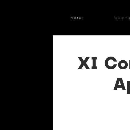
home
beein
XI Co
A