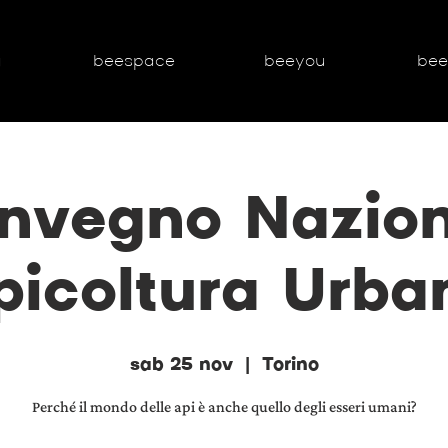
g
beespace
beeyou
be
nvegno Nazion
picoltura Urba
sab 25 nov
  |  
Torino
Perché il mondo delle api è anche quello degli esseri umani?