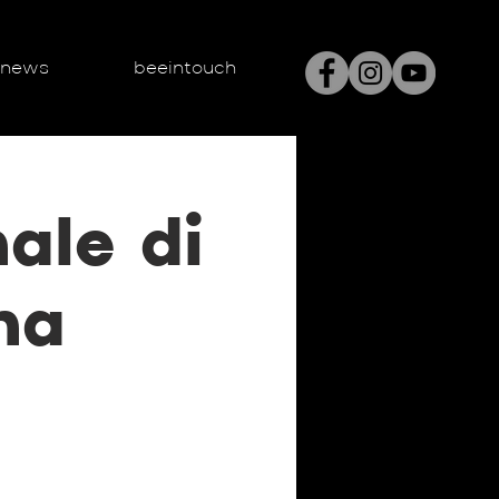
enews
beeintouch
ale di
na