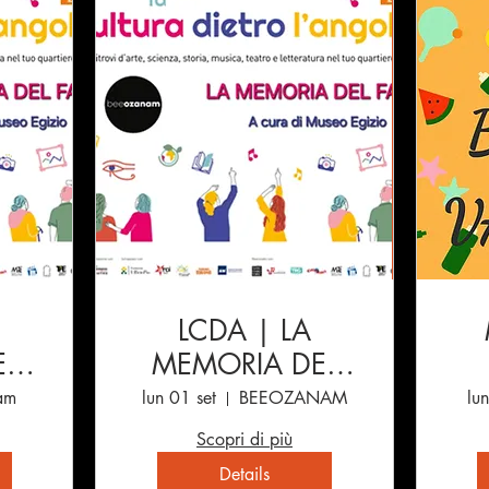
LCDA | LA
EL
MEMORIA DEL
FARE
am
lun 01 set
BEEOZANAM
lu
Scopri di più
Details