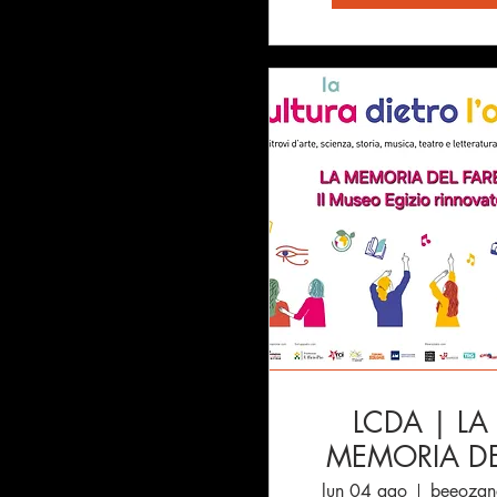
LCDA | LA
MEMORIA D
FARE
lun 04 ago
beeoza