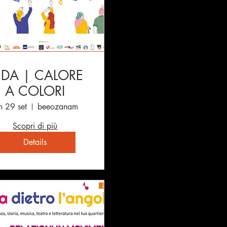
CDA | CALORE
A COLORI
n 29 set
beeozanam
Scopri di più
Details