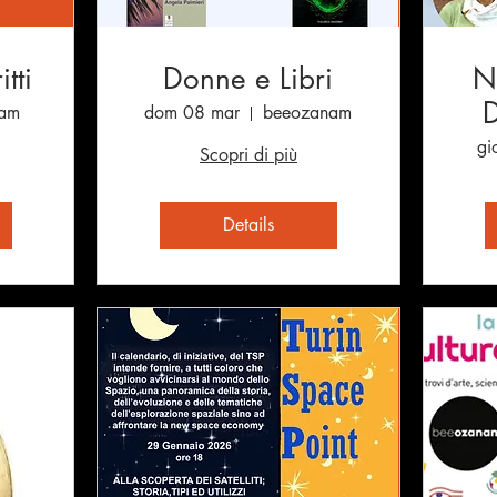
tti
Donne e Libri
N
am
dom 08 mar
beeozanam
gi
Scopri di più
Details