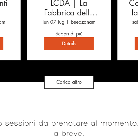
ti
LCDA | La
Ca
Fabbrica delle
l
Idee Circolari
am
lun 07 lug
beeozanam
sa
Scopri di più
Details
Carica altro
 sessioni da prenotare al momento.
a breve.