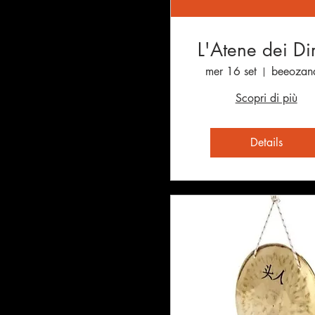
L'Atene dei Diri
mer 16 set
beeozan
Scopri di più
Details