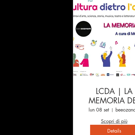
LCDA | LA
MEMORIA D
FARE
lun 08 set
beeozan
Scopri di più
Details