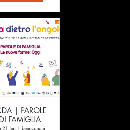
CDA | PAROLE
DI FAMIGLIA
n 21 lug
beeozanam