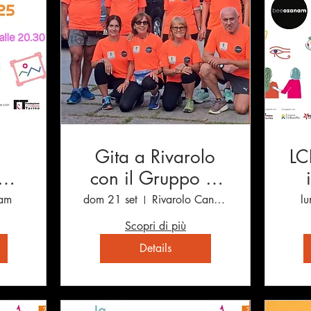
Gita a Rivarolo
LC
TRO
con il Gruppo di
Cammino esteso
am
dom 21 set
Rivarolo Canavese
lu
Scopri di più
Details