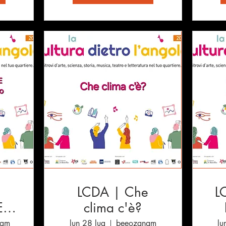
LCDA | Che
L
EL
clima c'è?
nam
lun 28 lug
beeozanam
lu