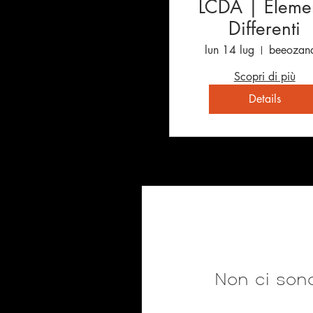
LCDA | Elemen
Differenti
lun 14 lug
beeozan
Scopri di più
Details
Non ci sono