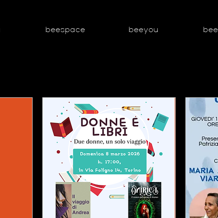
g
beespace
beeyou
be