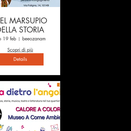
EL MARSUPIO
DELLA STORIA
o 19 feb
beeozanam
Scopri di più
Details