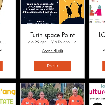
Turin space Point
L
ON
gio 29 gen
Via Foligno, 14
nam
lu
Scopri di più
Details