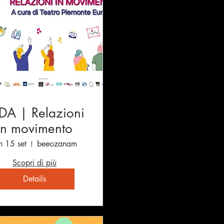
DA | Relazioni
in movimento
n 15 set
beeozanam
Scopri di più
Details