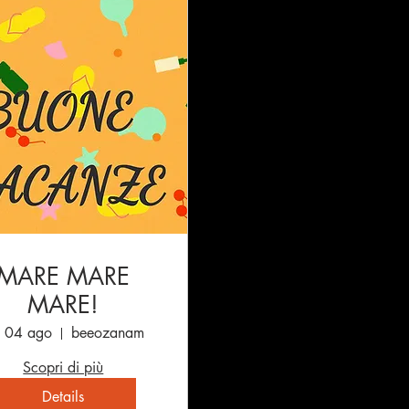
MARE MARE
MARE!
n 04 ago
beeozanam
Scopri di più
Details