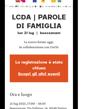
LCDA | PAROLE
DI FAMIGLIA
lun 21 lug
  |  
beeozanam
Le nuove forme: oggi.
In collaborazione con UniTo
La registrazione è stata
chiusa
Scopri gli altri eventi
Ora e luogo
21 lug 2025, 17:00 – 18:30
beeozanam, Via Foligno, 14, 10149 Torino