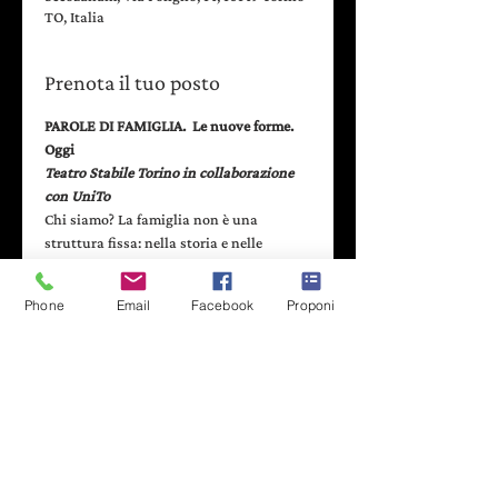
TO, Italia
Prenota il tuo posto
PAROLE DI FAMIGLIA.  Le nuove forme. 
Oggi
Teatro Stabile Torino
in collaborazione 
con UniTo
Chi siamo? La famiglia non è una 
struttura fissa: nella storia e nelle 
diverse culture ha assunto forme 
incredibilmente varie e fantasiose. 
Phone
Email
Facebook
Proponi
Questo incontro sarà un'occasione per 
confrontarsi e scoprire le esperienze e i 
punti di vista sulla famiglia con persone 
provenienti da contesti differenti. 
***
Evento gratuito, aperto a tuttə, per un 
massimo di 30 persone.
È gradita la prenotazione al 
link