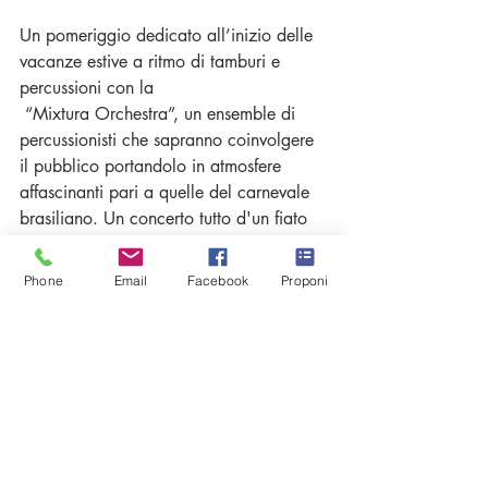
Un pomeriggio dedicato all’inizio delle 
vacanze estive a ritmo di tamburi e 
percussioni con la
 “Mixtura Orchestra”, un ensemble di 
percussionisti che sapranno coinvolgere 
il pubblico portandolo in atmosfere 
affascinanti pari a quelle del carnevale 
brasiliano. Un concerto tutto d'un fiato 
capace di portare gioia e buonumore! 
Durante il concerto ci sarà anche una 
Phone
Email
Facebook
Proponi
truccabimbi per colorare i volti di tutti i 
bambini presenti!
- - - - - - - - - - - - - - - - - - - - - - - - - - - 
Per bambini e famiglie
Prenotazione obbligatoria - 
PRENOTA
- - - - - - - - - - - - - - - - - - - - - - - - - - - 