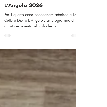
La Cultura Dietro
L'Angolo 2026
Per il quarto anno beeozanam aderisce a La
Cultura Dietro L'Angolo , un programma di
attività ed eventi culturali che ci
accompagnerà da febbraio 2026 a gennaio
2027 con la solita pausa di agosto che ci dà
sempre un'ottima scusa per fare una festa!
Questo programma di r itrovi d’arte, scienza,
storia, musica, teatro e letteratura tutto nel
nostro quartiere è promosso dalla Città di
Torino e Compagnia di San Paolo, in
collaborazione con la Fondazione per la
Cultura Torino, c