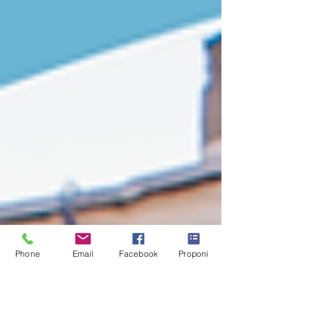
proposto e portato quest'idea ad abbellire i
nostri spazi, lascerà momentaneamente le
redini di questo bellissimo e importantissimo
laboratorio alla volontaria Ilaria. La decisione
è stata necessaria, ma in nessun modo
casuale: Ilaria aveva dapprima iniziato a
frequentare il laboratorio come partecipante,
Phone
Email
Facebook
Proponi