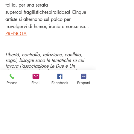
follia, per una serata 
supercalifragilistichespiralidosa! Cinque 
artiste si alternano sul palco per 
travolgervi di humor, ironia e non-sense. - 
PRENOTA
Libertà, controllo, relazione, conflitto, 
sogni, bisogni sono le tematiche su cui 
lavora l’associazione Le Due e Un 
Quarto. Tematiche che trovano nel 
linguaggio del clown “inciampi e 
soluzioni” che nella loro assurdità sono 
Phone
Email
Facebook
Proponi
rivelatori di passioni ed emozioni 
comuni tra gli esseri umani. 
Pagliacce Network è un collettivo di 
clownesse, di cui l’associazione Le Due 
e Un Quarto fa parte, nato con 
l’obiettivo di fare rete tra pagliacce 
professioniste, attraverso la creazione di 