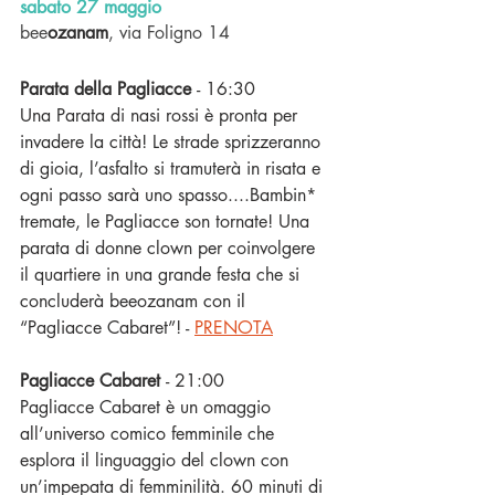
sabato 27 maggio
bee
ozanam
, via Foligno 14
Parata della Pagliacce 
- 16:30
Una Parata di nasi rossi è pronta per 
invadere la città! Le strade sprizzeranno 
di gioia, l’asfalto si tramuterà in risata e 
ogni passo sarà uno spasso....Bambin* 
tremate, le Pagliacce son tornate! Una 
parata di donne clown per coinvolgere 
il quartiere in una grande festa che si 
concluderà beeozanam con il 
“Pagliacce Cabaret”! - 
PRENOTA
Pagliacce Cabaret 
-
21:00
Pagliacce Cabaret è un omaggio 
all’universo comico femminile che 
esplora il linguaggio del clown con 
un’impepata di femminilità. 60 minuti di 