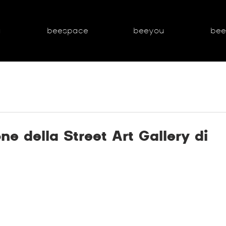
g
beespace
beeyou
be
ne della Street Art Gallery di