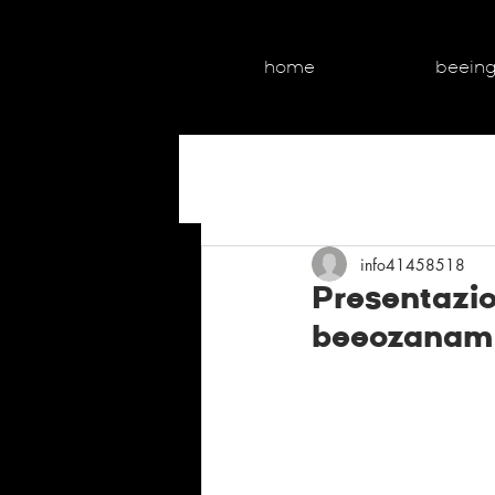
home
beein
info41458518
Presentazio
beeozanam