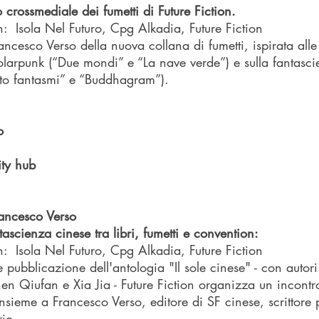
o crossmediale dei fumetti di Future Fiction.
:  Isola Nel Futuro, Cpg Alkadia, Future Fiction 
ncesco Verso della nuova collana di fumetti, ispirata alle 
solarpunk (“Due mondi” e “La nave verde”) e sulla fantasc
nto fantasmi” e “Buddhagram”).
o 
ty hub
ancesco Verso
tascienza cinese tra libri, fumetti e convention:
:  Isola Nel Futuro, Cpg Alkadia, Future Fiction 
e pubblicazione dell'antologia "Il sole cinese" - con autor
n Qiufan e Xia Jia - Future Fiction organizza un incontro
nsieme a Francesco Verso, editore di SF cinese, scrittore 
rio.