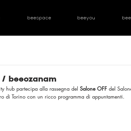
g
beespace
beeyou
be
 / beeozanam
y hub partecipa alla rassegna del 
Salone OFF 
del Salon
ibro di Torino con un ricco programma di appuntamenti.