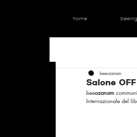
home
beein
beeozanam
Salone OFF
bee
ozanam 
communit
Internazionale del l