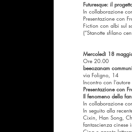
Futuresque: il progett
In collaborazione con
Presentazione con Fra
Fiction con albi sul 
(“Stanotte sfilano ce
Mercoledì 18 maggi
Ore 20.00
beeozanam communi
via Foligno, 14
Incontro con l’autore
Presentazione con Fr
Il fenomeno della fan
In collaborazione con
In seguito alla recent
Cixin, Han Song, Che
fantascienza cinese i
Cina e agente lettera