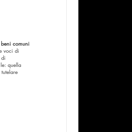
i beni comuni
e voci di 
 di 
le: quella 
tutelare 