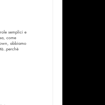
ole semplici e 
asa, come 
ckdown, abbiamo 
ttà..perchè 