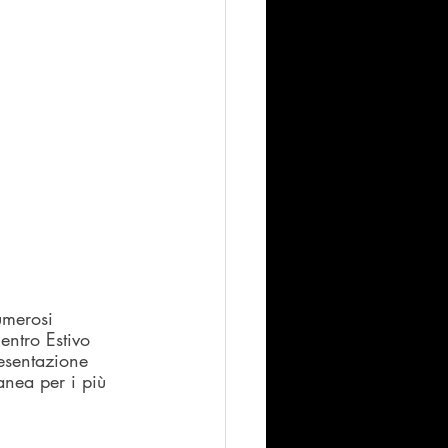
umerosi 
entro Estivo 
resentazione 
anea per i più 