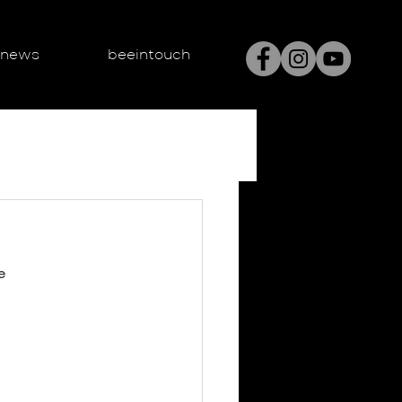
enews
beeintouch
e 