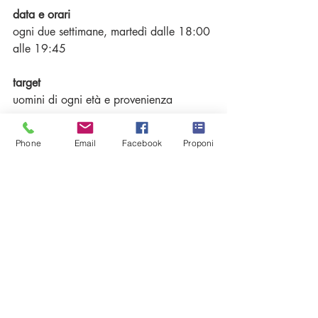
data e orari
ogni due settimane, martedì dalle 18:00 
alle 19:45
target
uomini di ogni età e provenienza
prezzo
Phone
Email
Facebook
Proponi
compartecipazione alle spese di utilizzo 
della sala
per info
uominicoscienti@terraepace.it
scopri di più
fb - 
terraepace
IG - 
terra_e_pace_aps
sito - 
terraepace.it