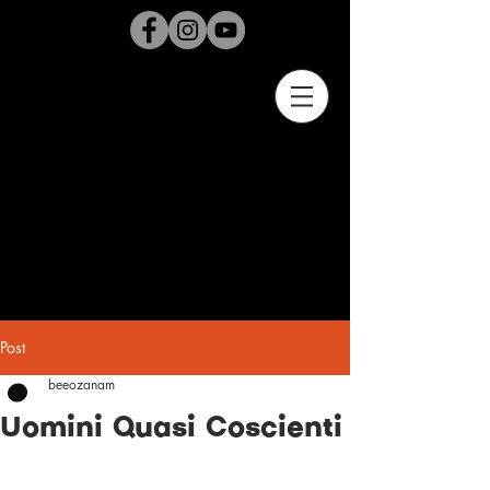
Post
beeozanam
Uomini Quasi Coscienti