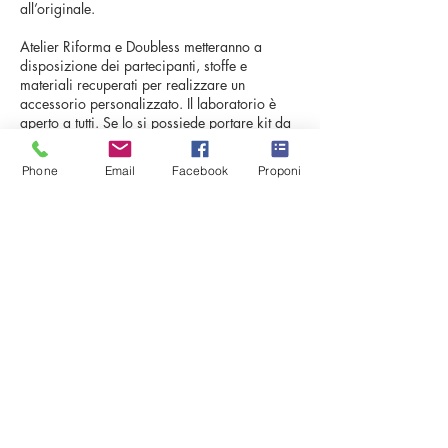
all’originale.
Atelier Riforma e Doubless metteranno a
disposizione dei partecipanti, stoffe e
materiali recuperati per realizzare un
accessorio personalizzato. Il laboratorio è
aperto a tutti. Se lo si possiede portare kit da
cucito
Phone
Email
Facebook
Proponi
Costo: 10 euro
Prossime sessioni