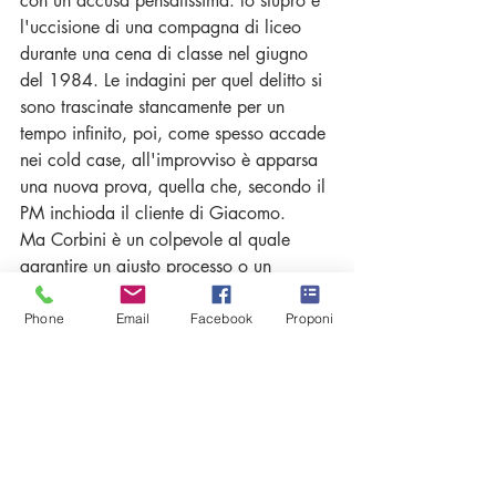
con un'accusa pensatissima: lo stupro e 
l'uccisione di una compagna di liceo 
durante una cena di classe nel giugno 
del 1984. Le indagini per quel delitto si 
sono trascinate stancamente per un 
tempo infinito, poi, come spesso accade 
nei cold case, all'improvviso è apparsa 
una nuova prova, quella che, secondo il 
PM inchioda il cliente di Giacomo.
Ma Corbini è un colpevole al quale 
garantire un giusto processo o un 
innocente che deve essere salvato 
dall'errore giudiziario? Giacomo sa che 
Phone
Email
Facebook
Proponi
il compito dell'avvocato non è stabilire 
la verità; eppure, per lui, scoprirla fa la 
differenza. Per questo si impegna in 
un'indagine difensiva che finirà per 
coinvolgere tutti compagni di classe 
della vittima e dell'imputato riportando 