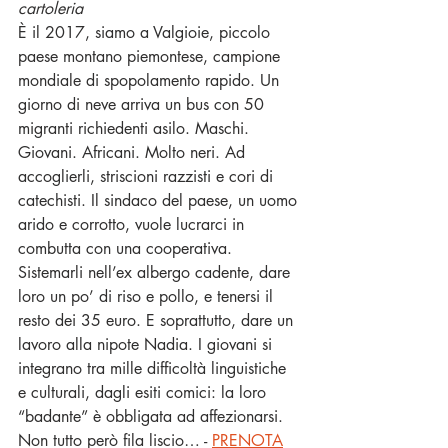
cartoleria
È il 2017, siamo a Valgioie, piccolo 
paese montano piemontese, campione 
mondiale di spopolamento rapido. Un 
giorno di neve arriva un bus con 50 
migranti richiedenti asilo. Maschi. 
Giovani. Africani. Molto neri. Ad 
accoglierli, striscioni razzisti e cori di 
catechisti. Il sindaco del paese, un uomo 
arido e corrotto, vuole lucrarci in 
combutta con una cooperativa. 
Sistemarli nell’ex albergo cadente, dare 
loro un po’ di riso e pollo, e tenersi il 
resto dei 35 euro. E soprattutto, dare un 
lavoro alla nipote Nadia. I giovani si 
integrano tra mille difficoltà linguistiche 
e culturali, dagli esiti comici: la loro 
“badante” è obbligata ad affezionarsi. 
Non tutto però fila liscio… - 
PRENOTA