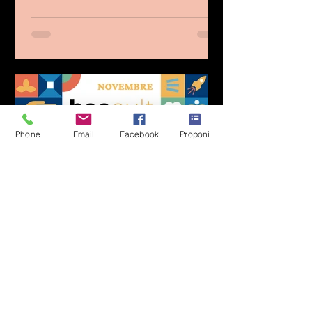
Phone
Email
Facebook
Proponi
beeozanam
beecult | Un anno di
arte, cultura e
sostenibilità a
beeozanam
beecult è il nuovo programma di attività