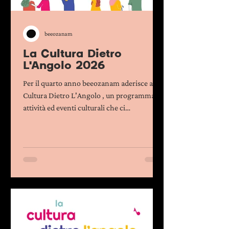
beeozanam
La Cultura Dietro
L'Angolo 2026
Per il quarto anno beeozanam aderisce a La
Cultura Dietro L'Angolo , un programma di
attività ed eventi culturali che ci
accompagnerà da febbraio 2026 a gennaio
2027 con la solita pausa di agosto che ci dà
sempre un'ottima scusa per fare una festa!
Questo programma di r itrovi d’arte,
scienza, storia, musica, teatro e letteratura
tutto nel nostro quartiere è promosso dalla
Città di Torino e Compagnia di San Paolo, in
collaborazione con la Fondazione per la
Cultura Torino, c