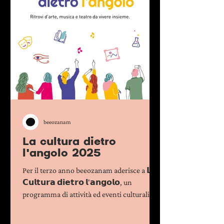
beeozanam
La cultura dietro
l'angolo 2025
Per il terzo anno beeozanam aderisce a 𝗟𝗮
𝗖𝘂𝗹𝘁𝘂𝗿𝗮 𝗱𝗶𝗲𝘁𝗿𝗼 𝗹'𝗮𝗻𝗴𝗼𝗹𝗼, un
programma di attività ed eventi culturali...