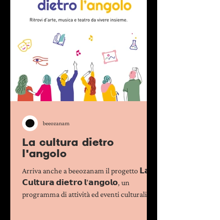
beeozanam
La cultura dietro
l'angolo
Arriva anche a beeozanam il progetto 𝗟𝗮
𝗖𝘂𝗹𝘁𝘂𝗿𝗮 𝗱𝗶𝗲𝘁𝗿𝗼 𝗹'𝗮𝗻𝗴𝗼𝗹𝗼, un
programma di attività ed eventi culturali
che...